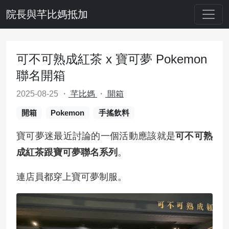
院長與芊比媽抵加
可不可熟成紅茶 x 寶可夢 Pokemon
聯名開箱
2025-08-25
・
芊比媽
・
開箱
開箱
Pokemon
手搖飲料
寶可夢迷最近討論的一個活動應該就是
可不可熟
成紅茶跟寶可夢聯名系列
。
連店員都穿上寶可夢制服。