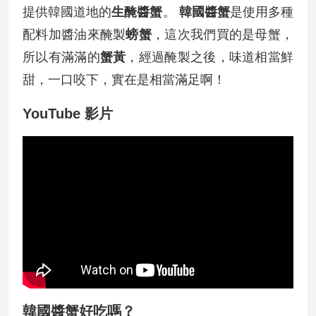
提供韓國道地的
生醃醬蟹
。
韓國醬蟹
是使用多種
配料加醬油來醃製
螃蟹
，這次我們買的是母蟹，
所以有滿滿的
蟹黃
，經過醃製之後，味道相當鮮
甜，一口咬下，實在是相當滿足啊！
YouTube 影片
韓國醬蟹好吃嗎？