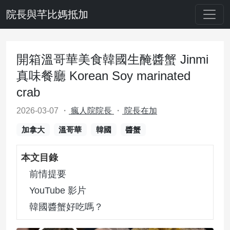
院長與芊比媽抵加
開箱溫哥華美食韓國生醃醬蟹 Jinmi
真味餐廳 Korean Soy marinated
crab
2026-03-07
・
瘋人院院長
・
院長在加
加拿大
溫哥華
韓國
醬蟹
本文目錄
前情提要
YouTube 影片
韓國醬蟹好吃嗎？