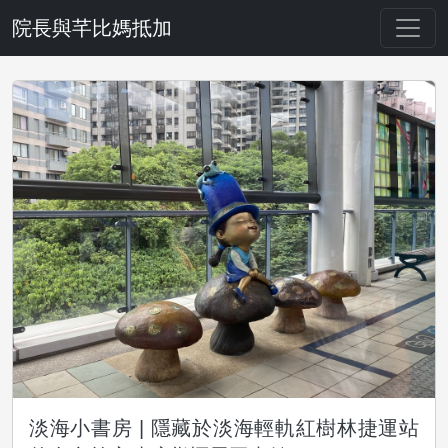
院長與芊比媽抵加
淡海小書房 | 隱藏於淡海輕軌紅樹林捷運站