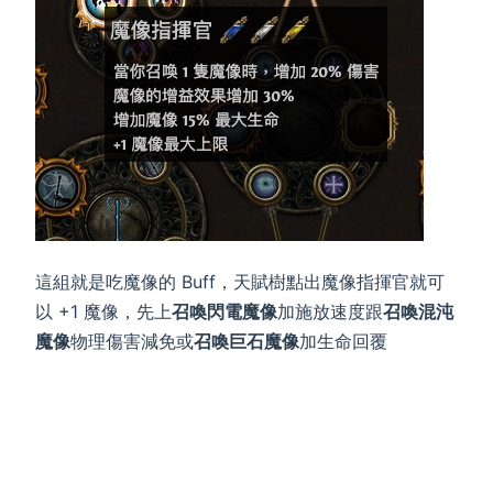
這組就是吃魔像的 Buff，天賦樹點出魔像指揮官就可
以 +1 魔像，先上
召喚閃電魔像
加施放速度跟
召喚混沌
魔像
物理傷害減免或
召喚巨石魔像
加生命回覆