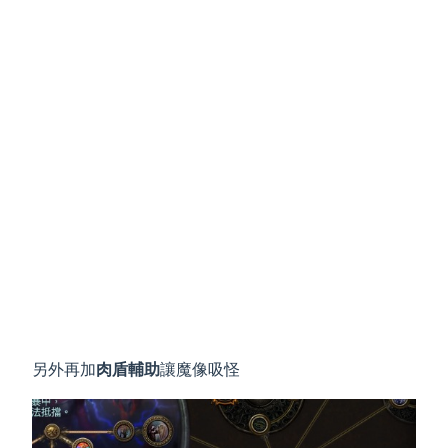
另外再加
肉盾輔助
讓魔像吸怪