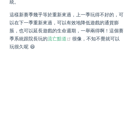
統。
這樣新賽季幾乎等於重新來過，上一季玩得不好的，可
以在下一季重新來過，可以有效地降低遊戲的通貨膨
脹，也可以延長遊戲的生命週期，一舉兩得啊！這個賽
(opens new window)
季系統跟院長玩的
流亡黯道
很像，不知不覺就可以
玩很久呢 😆