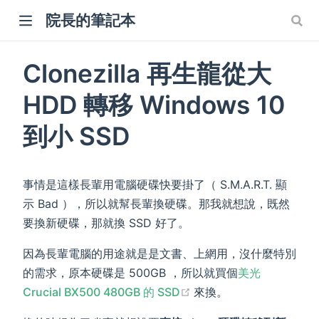
院長的筆記本
Clonezilla 再生龍從大
HDD 轉移 Windows 10
w)
到小 SSD
事情是這樣長輩用電腦硬碟快要掛了（ S.M.A.R.T. 顯
示 Bad ），所以就幫長輩換硬碟。那我就想說，既然
要換新硬碟，那就換 SSD 好了。
因為長輩電腦的用途就是是文書、上網用，沒什麼特別
的需求，原本硬碟是 500GB ，所以就買個
美光
(opens new window)
Crucial BX500 480GB 的 SSD
來換。